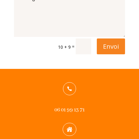
Envoi
=
10 + 9

06 01 99 13 71
