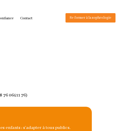
Se former à la sophrologie
confiance
Contact
8 76 06411 76)
s enfants ; s’adapter à tous publics.