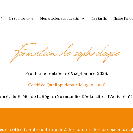
 ?
La sophrologie
Mes articles et podcasts
Les tarifs
Ils me font 
Prochaine rentrée le 05 septembre
2026.
Certifiée Qualiopi
depuis le 09.02.2026
uprès du Préfet de la Région Normandie, Déclaration d’Activité n°2
s et collectives de sophrologie à des adultes, des adolescents et de